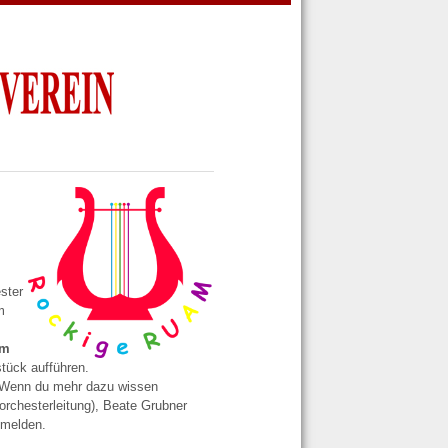
ster
m
im
tück aufführen.
 Wenn du mehr dazu wissen
rchesterleitung), Beate Grubner
 melden.